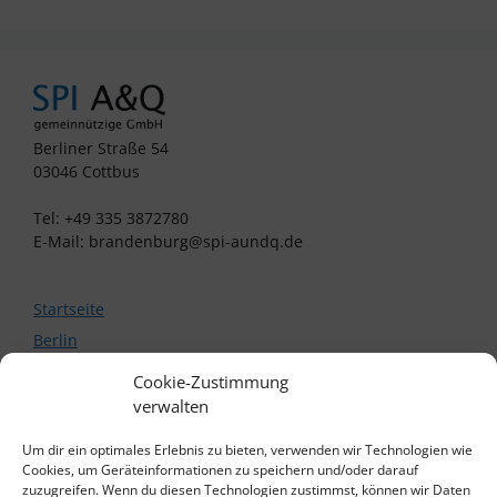
Berliner Straße 54
03046 Cottbus
Tel: +49 335 3872780
E-Mail: brandenburg@spi-aundq.de
Startseite
Berlin
Projekt SPItzenküche
Cookie-Zustimmung
Projekt Sewan-Kaufhaus
verwalten
Brandenburg
Um dir ein optimales Erlebnis zu bieten, verwenden wir Technologien wie
Neue Wege Cottbus
Cookies, um Geräteinformationen zu speichern und/oder darauf
zuzugreifen. Wenn du diesen Technologien zustimmst, können wir Daten
Neue Wege Potsdam